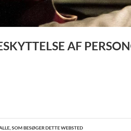
 BESKYTTELSE AF PERSO
ALLE, SOM BESØGER DETTE WEBSTED