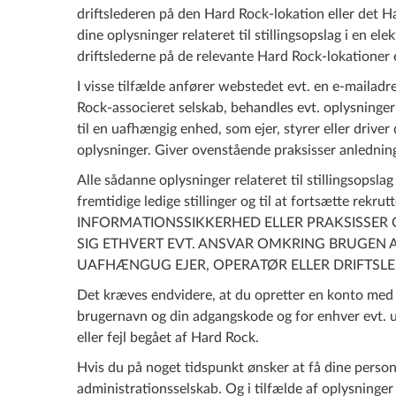
driftslederen på den Hard Rock-lokation eller det 
dine oplysninger relateret til stillingsopslag i en 
driftslederne på de relevante Hard Rock-lokationer 
I visse tilfælde anfører webstedet evt. en e-mailad
Rock-associeret selskab, behandles evt. oplysninger 
til en uafhængig enhed, som ejer, styrer eller dri
oplysninger. Giver ovenstående praksisser anlednin
Alle sådanne oplysninger relateret til stillingsopsla
fremtidige ledige stillinger og til at fortsæ
INFORMATIONSSIKKERHED ELLER PRAKSISSER
SIG ETHVERT EVT. ANSVAR OMKRING BRUGEN A
UAFHÆNGUG EJER, OPERATØR ELLER DRIFTSLE
Det kræves endvidere, at du opretter en konto med
brugernavn og din adgangskode og for enhver evt. 
eller fejl begået af Hard Rock.
Hvis du på noget tidspunkt ønsker at få dine personl
administrationsselskab. Og i tilfælde af oplysninge