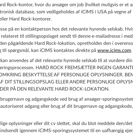
Hard Rock-kontor, hvor du ansøger om job (hvilket muligvis er e
elektronisk database, som vedligeholdes af iCIMS i USA på vegne af
eller Hard Rock-kontorer.
resse på en kontaktperson hos det relevante hyrende selskab. Hvi
relateret til stillingsopslaget sendt til denne e-mailadresse i m
ver den pågældende Hard Rock-lokation, opretholdes den i overe
g til spørgsmål, kan iCIMS kontaktes direkte på
www.icims.com
.
g kan anvendes af det relevante hyrende selskab til at vurdere din
tte rekrutteringsprocessen. HARD ROCK FREMSÆTTER INGEN G
 OMKRING BESKYTTELSE AF PERSONLIGE OPLYSNINGER. B
F DIT STILLINGSOPSLAG ELLER ANDRE PERSONLIGE OPLYSN
DER PÅ DEN RELEVANTE HARD ROCK-LOKATION.
 brugernavn og adgangskode ved brug af ansøger-sporingssysteme
uautoriseret adgang eller brug af dit brugernavn og adgangsko
ige oplysninger eller dit cv slettet, skal du blot meddele den/d
r indsendt igennem iCIMS-sporingssystemet til en uafhængig ejer, 