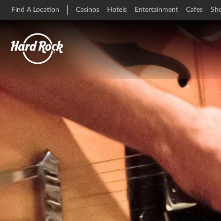
Find A Location
Casinos
Hotels
Entertainment
Cafes
Sh