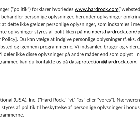
ger (”politik”) forklarer hvorledes
www.hardrock.com
(”websted
s behandler personlige oplysninger, herunder oplysninger omkring 
 at dette ikke gælder personlige oplysninger, som indsamles i 
te oplysninger styres af politikken på
members.hardrock.com/pr
olicy]. Du kan vælge at indgive personlige oplysninger (f.eks. di
websted og igennem programmerne. Vi indsamler, bruger og videre
i deler ikke disse oplysninger på andre måder end som oplyst i
ogrammer, kan du kontakte os på
dataprotection@hardrock.com
.
ional (USA), Inc. (”Hard Rock,” ”vi,” ”os” eller ”vores”). Nærvæ
yres af politik til beskyttelse af personlige oplysninger i bonu
ogrammerne.