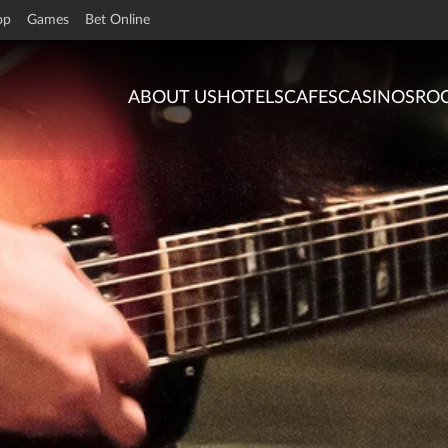
op
Games
Bet Online
ABOUT US
HOTELS
CAFES
CASINOS
RO