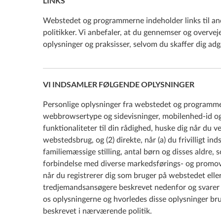
LINKS
Webstedet og programmerne indeholder links til andre
politikker. Vi anbefaler, at du gennemser og overveje
oplysninger og praksisser, selvom du skaffer dig ad
VI INDSAMLER FØLGENDE OPLYSNINGER
Personlige oplysninger fra webstedet og programme
webbrowsertype og sidevisninger, mobilenhed-id og t
funktionaliteter til din rådighed, huske dig når du v
webstedsbrug, og (2) direkte, når (a) du frivilligt i
familiemæssige stilling, antal børn og disses aldre, 
forbindelse med diverse markedsførings- og promove
når du registrerer dig som bruger på webstedet elle
tredjemandsansøgere beskrevet nedenfor og svarer på
os oplysningerne og hvorledes disse oplysninger br
beskrevet i nærværende politik.