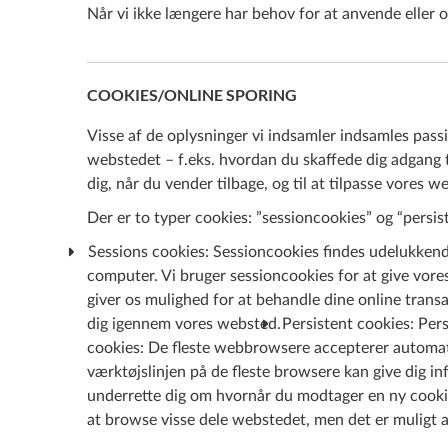
Når vi ikke længere har behov for at anvende eller op
COOKIES/ONLINE SPORING
Visse af de oplysninger vi indsamler indsamles pass
webstedet – f.eks. hvordan du skaffede dig adgang t
dig, når du vender tilbage, og til at tilpasse vores we
Der er to typer cookies: ”sessioncookies” og “persist
Sessions cookies: Sessioncookies findes udelukkende
computer. Vi bruger sessioncookies for at give vore
giver os mulighed for at behandle dine online transa
dig igennem vores websted.
Persistent cookies: Pers
cookies: De fleste webbrowsere accepterer automati
værktøjslinjen på de fleste browsere kan give dig i
underrette dig om hvornår du modtager en ny cookie
at browse visse dele webstedet, men det er muligt a